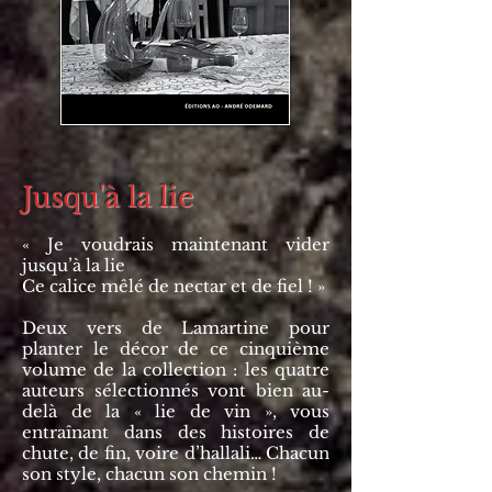
Jusqu'à la lie
« Je voudrais maintenant vider
jusqu’à la lie
Ce calice mêlé de nectar et de fiel ! »
Deux vers de Lamartine pour
planter le décor de ce cinquième
volume de la collection : les quatre
auteurs sélectionnés vont bien au-
delà de la « lie de vin », vous
entraînant dans des histoires de
chute, de fin, voire d’hallali… Chacun
son style, chacun son chemin !