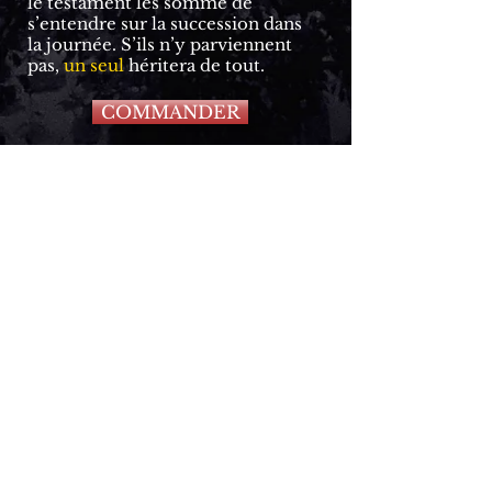
le testament les somme de
s’entendre sur la succession dans
la journée. S’ils n’y parviennent
pas,
un seul
héritera de tout.
COMMANDER