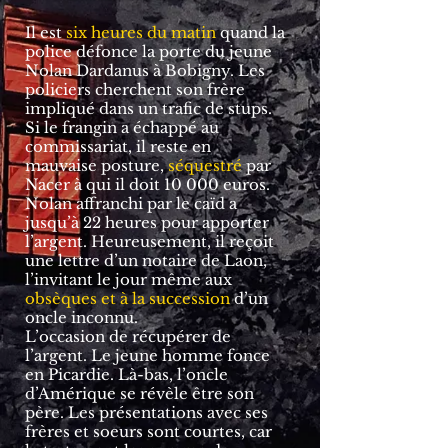
Il est
six heures du matin
quand la
police défonce la porte du jeune
Nolan Dardanus à Bobigny. Les
policiers cherchent son frère
impliqué dans un trafic de stups.
Si le frangin a échappé au
commissariat, il reste en
mauvaise posture,
séquestré
par
Nacer à qui il doit 10 000 euros.
Nolan affranchi par le caïd a
jusqu’à 22 heures pour apporter
l’argent. Heureusement, il reçoit
une lettre d’un notaire de Laon,
l’invitant le jour même aux
obsèques et à la succession
d’un
oncle inconnu.
L’occasion de récupérer de
l’argent. Le jeune homme fonce
en Picardie. Là-bas, l’oncle
d’Amérique se révèle être son
père. Les présentations avec ses
frères et soeurs sont courtes, car